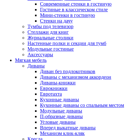
Современные стенки в гостиную
Гостиные в классическом стиле
Мини-стенки в гостиную
Стенки на дачу
Тумбы под телевизор
Стеллажи для книг
Журнальные столики
Настенные полки и секции для тумб
Модульные гостиные
Аксессуары
Мягкая мебель
Диваны
Диван без подлокотников
Диваны с механизмом аккордеон
Диваны-книжки
Еврокнижки
Евротахта
Кухонные диваны
Кухонные диваны со спальным местом
Модульные диваны
П-образные диваны
Угловые диваны
Вперед выкатные диваны
Механизм клик-кляк
Кресла