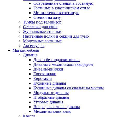
Современные стенки в гостиную
Гостиные в классическом стиле
Мини-стенки в гостиную
Стенки на дачу
Тумбы под телевизор
Стеллажи для книг
Журнальные столики
Настенные полки и секции для тумб
Модульные гостиные
Аксессуары
Мягкая мебель
Диваны
Диван без подлокотников
Диваны с механизмом аккордеон
Диваны-книжки
Еврокнижки
Евротахта
Кухонные диваны
Кухонные диваны со спальным местом
Модульные диваны
П-образные диваны
Угловые диваны
Вперед выкатные диваны
Механизм клик-кляк
Кресла