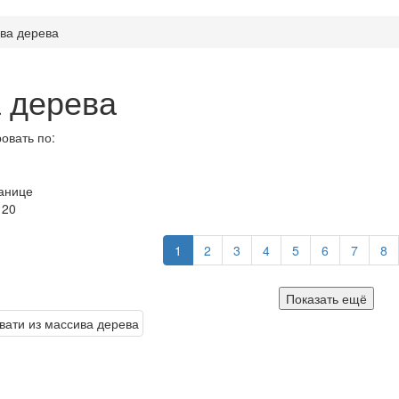
ива дерева
а дерева
овать по:
анице
120
1
2
3
4
5
6
7
8
Показать ещё