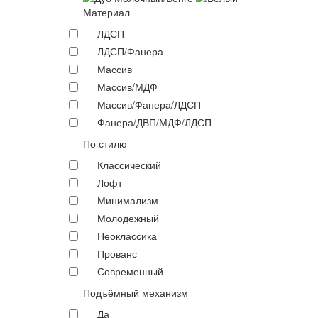
Материал
ЛДСП
ЛДСП/Фанера
Массив
Массив/МДФ
Массив/Фанера/ЛДСП
Фанера/ДВП/МДФ/ЛДСП
По стилю
Классический
Лофт
Минимализм
Молодежный
Неоклассика
Прованс
Современный
Подъёмный механизм
Да