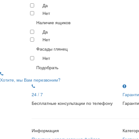
Да
Нет
Наличие ящиков
Да
Нет
Фасады глянец
Нет
Подобрать
Хотите, мы Вам перезвоним?
24 / 7
Гаранти
Бесплатные консультации по телефону
Гаранти
Информация
Категор
Политика использования файлов
Гостина