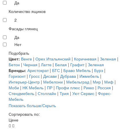
Да
Количество ящиков
2
Фасады глянец
Да
Нет
Подобрать
Цвет:
Венге
|
Орех Итальянский
|
Коричневая
|
Зеленая
|
Бетон
|
Черная
|
Латте
|
Белая
|
Графит
|
Зеленая
Бренды:
Аристократ
|
БТС
|
Браво Мебель
|
Бурэ
|
Горизонт
|
Гросс
|
Дисави
|
Дубрава
|
Ижмебель
|
Интерьер-Центр
|
Мебелони
|
Мебельград
|
Мир
|
Миф
|
Моби
|
НК Мебель
|
ПР
|
Профи плюс
|
Рикко
|
Россия
|
Стендмебель
|
Столлайн
|
Трия
|
Уют Сервис
|
Форес-
Мебель
Показать больше/Скрыть
Сортировать по:
Цене