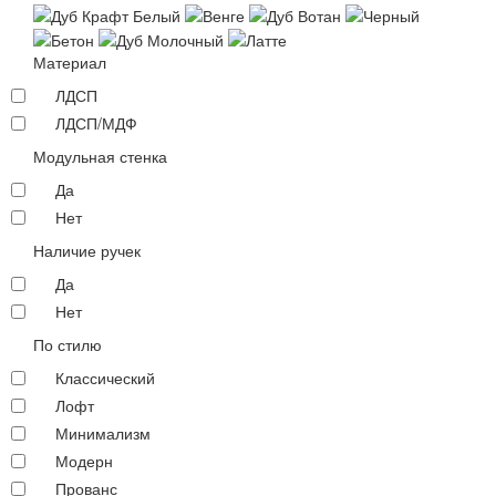
Материал
ЛДСП
ЛДСП/МДФ
Модульная стенка
Да
Нет
Наличие ручек
Да
Нет
По стилю
Классический
Лофт
Минимализм
Модерн
Прованс