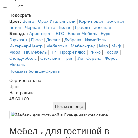
Нет
Подобрать
Цвет:
Венге
|
Орех Итальянский
|
Коричневая
|
Зеленая
|
Бетон
|
Черная
|
Латте
|
Белая
|
Графит
|
Зеленая
Бренды:
Аристократ
|
БТС
|
Браво Мебель
|
Бурэ
|
Горизонт
|
Гросс
|
Дисави
|
Дубрава
|
Ижмебель
|
Интерьер-Центр
|
Мебелони
|
Мебельград
|
Мир
|
Миф
|
Моби
|
НК Мебель
|
ПР
|
Профи плюс
|
Рикко
|
Россия
|
Стендмебель
|
Столлайн
|
Трия
|
Уют Сервис
|
Форес-
Мебель
Показать больше/Скрыть
Сортировать по:
Цене
На странице
45
60
120
Показать ещё
Мебель для гостиной в