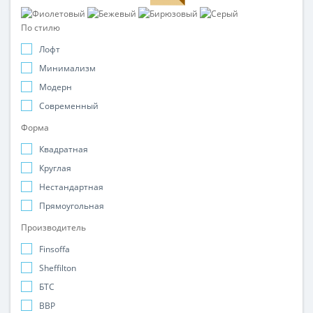
По стилю
Лофт
Минимализм
Модерн
Современный
Форма
Квадратная
Круглая
Нестандартная
Прямоугольная
Производитель
Finsoffa
Sheffilton
БТС
ВВР