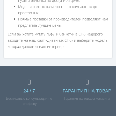
пуфы и банкетки по доступной цене.
Модели разных размеров — от компактных до
просторных.
Прямые поставки от производителей позволяют нам
предлагать лучшие цены.
Если вы хотите купить пуфы и банкетки в СПб недорого,
заходите на наш сайт «Диванчик СПб» и выберите модель,
которая дополнит ваш интерьер!
24 / 7
ГАРАНТИЯ НА ТОВАР
Бесплатные консультации по
Гарантия на товары магазина
телефону