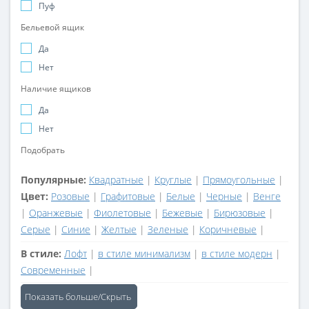
Пуф
Бельевой ящик
Да
Нет
Наличие ящиков
Да
Нет
Подобрать
Популярные:
Квадратные
|
Круглые
|
Прямоугольные
|
Цвет:
Розовые
|
Графитовые
|
Белые
|
Черные
|
Венге
|
Оранжевые
|
Фиолетовые
|
Бежевые
|
Бирюзовые
|
Серые
|
Синие
|
Желтые
|
Зеленые
|
Коричневые
|
В стиле:
Лофт
|
в стиле минимализм
|
в стиле модерн
|
Современные
|
Показать больше/Скрыть