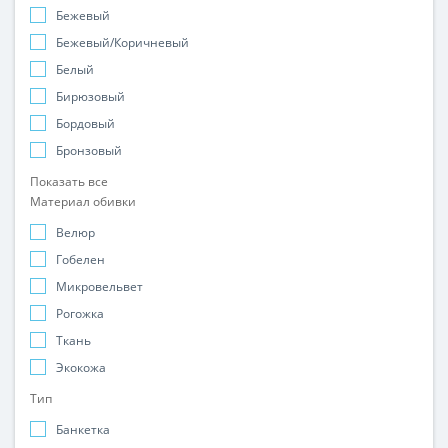
Бежевый
Бежевый/Коричневый
Белый
Бирюзовый
Бордовый
Бронзовый
Показать все
Материал обивки
Велюр
Гобелен
Микровельвет
Рогожка
Ткань
Экокожа
Тип
Банкетка