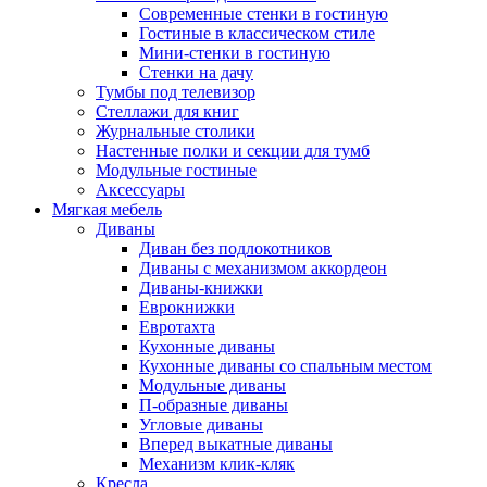
Современные стенки в гостиную
Гостиные в классическом стиле
Мини-стенки в гостиную
Стенки на дачу
Тумбы под телевизор
Стеллажи для книг
Журнальные столики
Настенные полки и секции для тумб
Модульные гостиные
Аксессуары
Мягкая мебель
Диваны
Диван без подлокотников
Диваны с механизмом аккордеон
Диваны-книжки
Еврокнижки
Евротахта
Кухонные диваны
Кухонные диваны со спальным местом
Модульные диваны
П-образные диваны
Угловые диваны
Вперед выкатные диваны
Механизм клик-кляк
Кресла