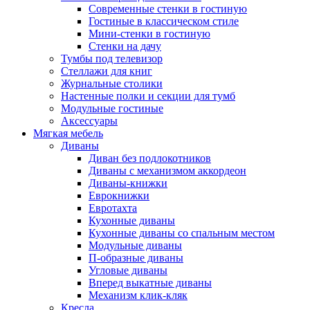
Современные стенки в гостиную
Гостиные в классическом стиле
Мини-стенки в гостиную
Стенки на дачу
Тумбы под телевизор
Стеллажи для книг
Журнальные столики
Настенные полки и секции для тумб
Модульные гостиные
Аксессуары
Мягкая мебель
Диваны
Диван без подлокотников
Диваны с механизмом аккордеон
Диваны-книжки
Еврокнижки
Евротахта
Кухонные диваны
Кухонные диваны со спальным местом
Модульные диваны
П-образные диваны
Угловые диваны
Вперед выкатные диваны
Механизм клик-кляк
Кресла