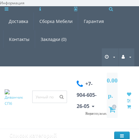
Информация
×
Доставка
Сборка Мебели
Гарантия
Контакты
Закладки (0)
0.00
+7-
904-605-
р.
26-05
0
Хотите, мы Вам перезвоним?
Список категорий