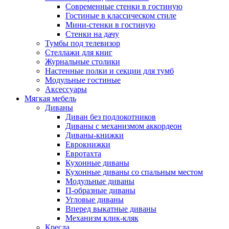
Современные стенки в гостиную
Гостиные в классическом стиле
Мини-стенки в гостиную
Стенки на дачу
Тумбы под телевизор
Стеллажи для книг
Журнальные столики
Настенные полки и секции для тумб
Модульные гостиные
Аксессуары
Мягкая мебель
Диваны
Диван без подлокотников
Диваны с механизмом аккордеон
Диваны-книжки
Еврокнижки
Евротахта
Кухонные диваны
Кухонные диваны со спальным местом
Модульные диваны
П-образные диваны
Угловые диваны
Вперед выкатные диваны
Механизм клик-кляк
Кресла