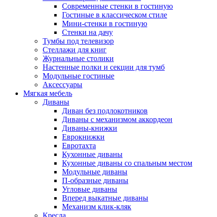
Современные стенки в гостиную
Гостиные в классическом стиле
Мини-стенки в гостиную
Стенки на дачу
Тумбы под телевизор
Стеллажи для книг
Журнальные столики
Настенные полки и секции для тумб
Модульные гостиные
Аксессуары
Мягкая мебель
Диваны
Диван без подлокотников
Диваны с механизмом аккордеон
Диваны-книжки
Еврокнижки
Евротахта
Кухонные диваны
Кухонные диваны со спальным местом
Модульные диваны
П-образные диваны
Угловые диваны
Вперед выкатные диваны
Механизм клик-кляк
Кресла