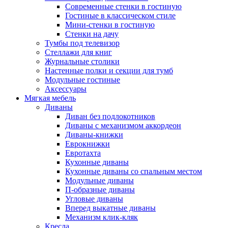
Современные стенки в гостиную
Гостиные в классическом стиле
Мини-стенки в гостиную
Стенки на дачу
Тумбы под телевизор
Стеллажи для книг
Журнальные столики
Настенные полки и секции для тумб
Модульные гостиные
Аксессуары
Мягкая мебель
Диваны
Диван без подлокотников
Диваны с механизмом аккордеон
Диваны-книжки
Еврокнижки
Евротахта
Кухонные диваны
Кухонные диваны со спальным местом
Модульные диваны
П-образные диваны
Угловые диваны
Вперед выкатные диваны
Механизм клик-кляк
Кресла