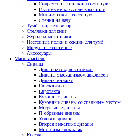
Современные стенки в гостиную
Гостиные в классическом стиле
Мини-стенки в гостиную
Стенки на дачу
Тумбы под телевизор
Стеллажи для книг
Журнальные столики
Настенные полки и секции для тумб
Модульные гостиные
Аксессуары
Мягкая мебель
Диваны
Диван без подлокотников
Диваны с механизмом аккордеон
Диваны-книжки
Еврокнижки
Евротахта
Кухонные диваны
Кухонные диваны со спальным местом
Модульные диваны
П-образные диваны
Угловые диваны
Вперед выкатные диваны
Механизм клик-кляк
Кресла