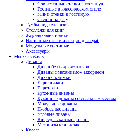
Современные стенки в гостиную
Гостиные в классическом стиле
Мини-стенки в гостиную
Стенки на дачу
Тумбы под телевизор
Стеллажи для книг
Журнальные столики
Настенные полки и секции для тумб
Модульные гостиные
Аксессуары
Мягкая мебель
Диваны
Диван без подлокотников
Диваны с механизмом аккордеон
Диваны-книжки
Еврокнижки
Евротахта
Кухонные диваны
Кухонные диваны со спальным местом
Модульные диваны
П-образные диваны
Угловые диваны
Вперед выкатные диваны
Механизм клик-кляк
Кресла