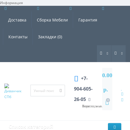
Информация
×
Доставка
Сборка Мебели
Гарантия
Контакты
Закладки (0)
0.00
+7-
904-605-
р.
26-05
0
Хотите, мы Вам перезвоним?
Список категорий