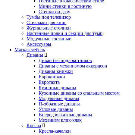
Гостиные в классическом стиле
Мини-стенки в гостиную
Стенки на дачу
Тумбы под телевизор
Стеллажи для книг
Журнальные столики
Настенные полки и секции для тумб
Модульные гостиные
Аксессуары
Мягкая мебель
Диваны
Диван без подлокотников
Диваны с механизмом аккордеон
Диваны-книжки
Еврокнижки
Евротахта
Кухонные диваны
Кухонные диваны со спальным местом
Модульные диваны
П-образные диваны
Угловые диваны
Вперед выкатные диваны
Механизм клик-кляк
Кресла
Кресла-качалки