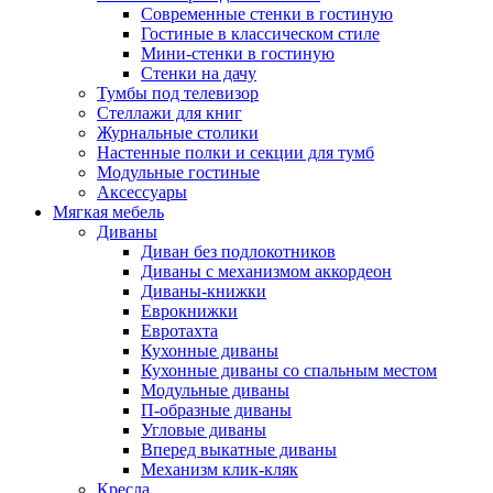
Современные стенки в гостиную
Гостиные в классическом стиле
Мини-стенки в гостиную
Стенки на дачу
Тумбы под телевизор
Стеллажи для книг
Журнальные столики
Настенные полки и секции для тумб
Модульные гостиные
Аксессуары
Мягкая мебель
Диваны
Диван без подлокотников
Диваны с механизмом аккордеон
Диваны-книжки
Еврокнижки
Евротахта
Кухонные диваны
Кухонные диваны со спальным местом
Модульные диваны
П-образные диваны
Угловые диваны
Вперед выкатные диваны
Механизм клик-кляк
Кресла