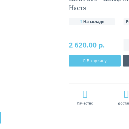
Настя
На складе
Р
2 620.00 р.
В корзину
Качество
Доста