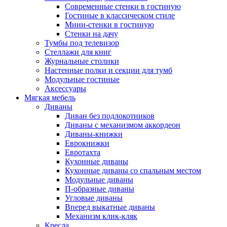
Современные стенки в гостиную
Гостиные в классическом стиле
Мини-стенки в гостиную
Стенки на дачу
Тумбы под телевизор
Стеллажи для книг
Журнальные столики
Настенные полки и секции для тумб
Модульные гостиные
Аксессуары
Мягкая мебель
Диваны
Диван без подлокотников
Диваны с механизмом аккордеон
Диваны-книжки
Еврокнижки
Евротахта
Кухонные диваны
Кухонные диваны со спальным местом
Модульные диваны
П-образные диваны
Угловые диваны
Вперед выкатные диваны
Механизм клик-кляк
Кресла