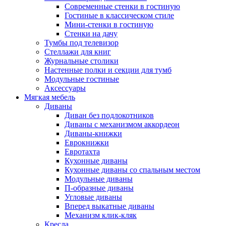
Современные стенки в гостиную
Гостиные в классическом стиле
Мини-стенки в гостиную
Стенки на дачу
Тумбы под телевизор
Стеллажи для книг
Журнальные столики
Настенные полки и секции для тумб
Модульные гостиные
Аксессуары
Мягкая мебель
Диваны
Диван без подлокотников
Диваны с механизмом аккордеон
Диваны-книжки
Еврокнижки
Евротахта
Кухонные диваны
Кухонные диваны со спальным местом
Модульные диваны
П-образные диваны
Угловые диваны
Вперед выкатные диваны
Механизм клик-кляк
Кресла