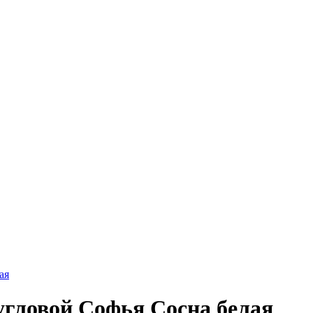
гловой Софья Сосна белая