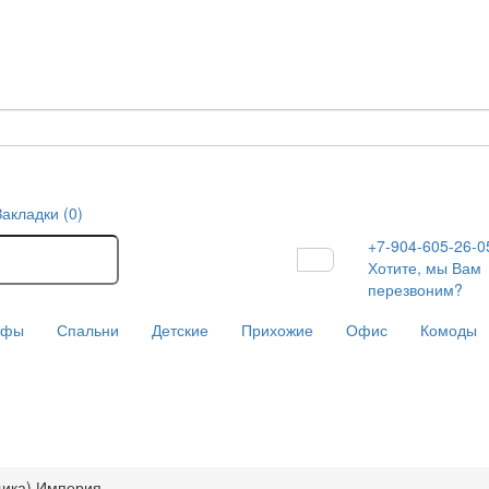
Закладки (0)
+7-904-605-26-0
Хотите, мы Вам
перезвоним?
афы
Спальни
Детские
Прихожие
Офис
Комоды
щика) Империя