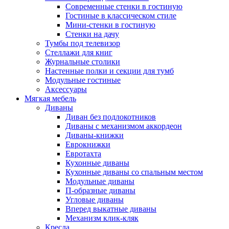
Современные стенки в гостиную
Гостиные в классическом стиле
Мини-стенки в гостиную
Стенки на дачу
Тумбы под телевизор
Стеллажи для книг
Журнальные столики
Настенные полки и секции для тумб
Модульные гостиные
Аксессуары
Мягкая мебель
Диваны
Диван без подлокотников
Диваны с механизмом аккордеон
Диваны-книжки
Еврокнижки
Евротахта
Кухонные диваны
Кухонные диваны со спальным местом
Модульные диваны
П-образные диваны
Угловые диваны
Вперед выкатные диваны
Механизм клик-кляк
Кресла