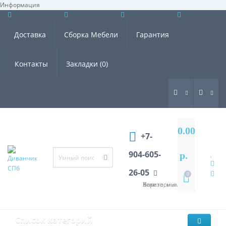
Информация
×
Доставка
Сборка Мебели
Гарантия
Контакты
Закладки (0)
0.00
+7-
904-605-
р.
26-05
0
Хотите, мы Вам перезвоним?
Список категорий