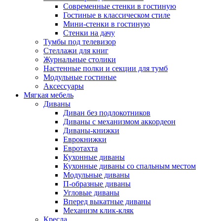
Современные стенки в гостиную
Гостиные в классическом стиле
Мини-стенки в гостиную
Стенки на дачу
Тумбы под телевизор
Стеллажи для книг
Журнальные столики
Настенные полки и секции для тумб
Модульные гостиные
Аксессуары
Мягкая мебель
Диваны
Диван без подлокотников
Диваны с механизмом аккордеон
Диваны-книжки
Еврокнижки
Евротахта
Кухонные диваны
Кухонные диваны со спальным местом
Модульные диваны
П-образные диваны
Угловые диваны
Вперед выкатные диваны
Механизм клик-кляк
Кресла