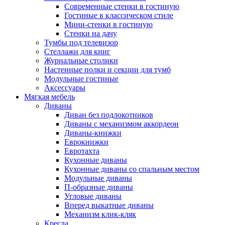
Современные стенки в гостиную
Гостиные в классическом стиле
Мини-стенки в гостиную
Стенки на дачу
Тумбы под телевизор
Стеллажи для книг
Журнальные столики
Настенные полки и секции для тумб
Модульные гостиные
Аксессуары
Мягкая мебель
Диваны
Диван без подлокотников
Диваны с механизмом аккордеон
Диваны-книжки
Еврокнижки
Евротахта
Кухонные диваны
Кухонные диваны со спальным местом
Модульные диваны
П-образные диваны
Угловые диваны
Вперед выкатные диваны
Механизм клик-кляк
Кресла