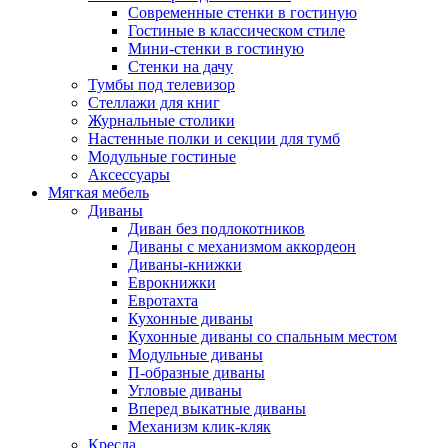
Современные стенки в гостиную
Гостиные в классическом стиле
Мини-стенки в гостиную
Стенки на дачу
Тумбы под телевизор
Стеллажи для книг
Журнальные столики
Настенные полки и секции для тумб
Модульные гостиные
Аксессуары
Мягкая мебель
Диваны
Диван без подлокотников
Диваны с механизмом аккордеон
Диваны-книжки
Еврокнижки
Евротахта
Кухонные диваны
Кухонные диваны со спальным местом
Модульные диваны
П-образные диваны
Угловые диваны
Вперед выкатные диваны
Механизм клик-кляк
Кресла