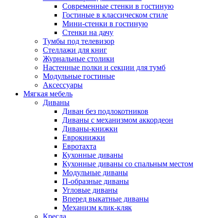
Современные стенки в гостиную
Гостиные в классическом стиле
Мини-стенки в гостиную
Стенки на дачу
Тумбы под телевизор
Стеллажи для книг
Журнальные столики
Настенные полки и секции для тумб
Модульные гостиные
Аксессуары
Мягкая мебель
Диваны
Диван без подлокотников
Диваны с механизмом аккордеон
Диваны-книжки
Еврокнижки
Евротахта
Кухонные диваны
Кухонные диваны со спальным местом
Модульные диваны
П-образные диваны
Угловые диваны
Вперед выкатные диваны
Механизм клик-кляк
Кресла