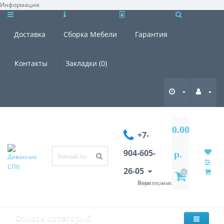
Информация
×
Доставка
Сборка Мебели
Гарантия
Контакты
Закладки (0)
0.00
+7-
904-605-
р.
26-05
0
Хотите, мы Вам перезвоним?
Список категорий